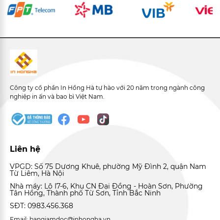
Công ty cổ phần In Hồng Hà tự hào với 20 năm trong ngành công
nghiệp in ấn và bao bì Việt Nam.
Liên hệ
VPGD: Số 75 Dương Khuê, phường Mỹ Đình 2, quận Nam
Từ Liêm, Hà Nội
Nhà máy: Lô I7-6, Khu CN Đại Đồng - Hoàn Sơn, Phường
Tân Hồng, Thành phố Từ Sơn, Tỉnh Bắc Ninh
SĐT: 0983.456.368
Email: bangiamdoc@inhongha.vn