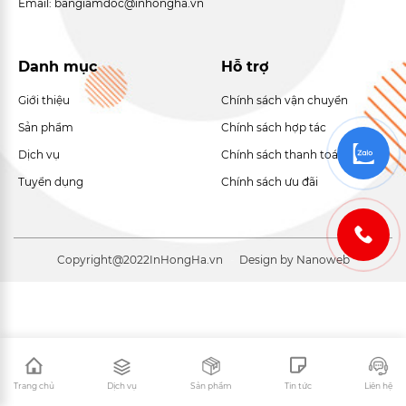
Email: bangiamdoc@inhongha.vn
Danh mục
Hỗ trợ
Giới thiệu
Chính sách vận chuyển
Sản phẩm
Chính sách hợp tác
Dịch vụ
Chính sách thanh toán
Tuyển dụng
Chính sách ưu đãi
Copyright@2022
InHongHa.vn
Design by Nanoweb
Trang chủ
Dịch vụ
Sản phẩm
Tin tức
Liên hệ