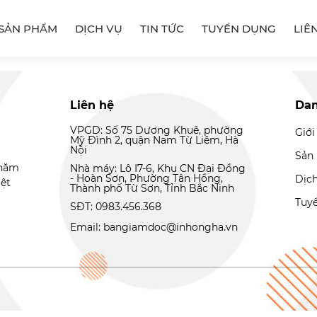
SẢN PHẨM
DỊCH VỤ
TIN TỨC
TUYỂN DỤNG
LIÊ
Liên hệ
Da
VPGD: Số 75 Dương Khuê, phường
Giới
Mỹ Đình 2, quận Nam Từ Liêm, Hà
Nội
Sản
 năm
Nhà máy: Lô I7-6, Khu CN Đại Đồng
- Hoàn Sơn, Phường Tân Hồng,
Dịc
iệt
Thành phố Từ Sơn, Tỉnh Bắc Ninh
Tuy
SĐT: 0983.456.368
Email: bangiamdoc@inhongha.vn