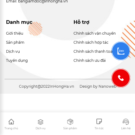
Email: bangiamdoc@inhongha.vn
Danh mục
Hỗ trợ
Giới thiệu
Chính sách vận chuyển
Sản phẩm
Chính sách hợp tác
Dịch vụ
Chính sách thanh toán
Tuyển dụng
Chính sách ưu đãi
Copyright@2022
InHongHa.vn
Design by Nanoweb
Trang chủ
Dịch vụ
Sản phẩm
Tin tức
Liên hệ