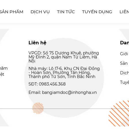
SẢN PHẨM
DỊCH VỤ
TIN TỨC
TUYỂN DỤNG
LIÊ
Liên hệ
Da
VPGD: Số 75 Dương Khuê, phường
Giới
Mỹ Đình 2, quận Nam Từ Liêm, Hà
Nội
Sản
 năm
Nhà máy: Lô I7-6, Khu CN Đại Đồng
- Hoàn Sơn, Phường Tân Hồng,
Dịc
iệt
Thành phố Từ Sơn, Tỉnh Bắc Ninh
Tuy
SĐT: 0983.456.368
Email: bangiamdoc@inhongha.vn