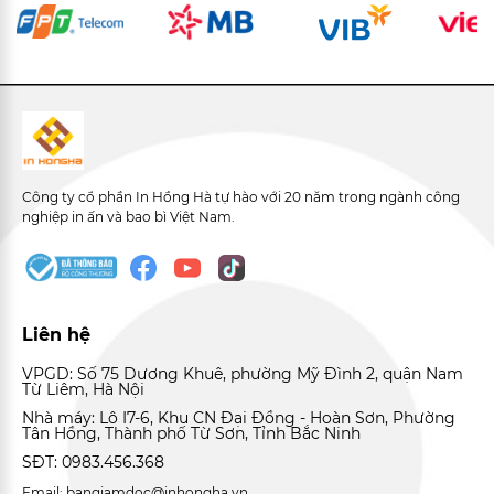
Công ty cổ phần In Hồng Hà tự hào với 20 năm trong ngành công
nghiệp in ấn và bao bì Việt Nam.
Liên hệ
VPGD: Số 75 Dương Khuê, phường Mỹ Đình 2, quận Nam
Từ Liêm, Hà Nội
Nhà máy: Lô I7-6, Khu CN Đại Đồng - Hoàn Sơn, Phường
Tân Hồng, Thành phố Từ Sơn, Tỉnh Bắc Ninh
SĐT: 0983.456.368
Email: bangiamdoc@inhongha.vn