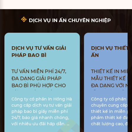
DỊCH VỤ IN ẤN CHUYÊN NGHIỆP
DỊCH VỤ TƯ VẤN GIẢI
DỊCH VỤ THIẾT 
PHÁP BAO BÌ
ẤN
TƯ VẤN MIỄN PHÍ 24/7,
THIẾT KẾ IN MIỄN
ĐA DẠNG GIẢI PHÁP
MẪU THIẾT KẾ B
BAO BÌ PHÙ HỢP CHO
ĐA DẠNG VỚI N
TỪNG NGÀNH HÀNG CỤ
LĨNH VỰC, ĐỘC 
Công ty cổ phần In Hồng Hà
Công ty cổ phần I
THỂ, BÁO GIÁ NHANH
SÁNG TẠO, PHÙ 
cung cấp dịch vụ tư vấn giải
chuyên cung cấp d
CHÓNG CÙNG NHIỀU ƯU
HÌNH ẢNH THƯ
pháp bao bì giấy miễn phí
thiết kế in miễn ph
ĐÃI HẤP DẪN
HIỆU DOANH NG
24/7, báo giá nhanh chóng,
phẩm thiết kế đa d
với nhiều ưu đãi hấp dẫn. ...
chất lượng cao, đá
mọi nhu cầu ...