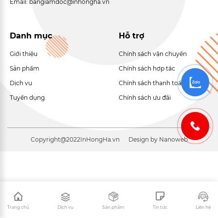
Email: bangiamdoc@inhongha.vn
Danh mục
Hỗ trợ
Giới thiệu
Chính sách vận chuyển
Sản phẩm
Chính sách hợp tác
Dịch vụ
Chính sách thanh toán
Tuyển dụng
Chính sách ưu đãi
Copyright@2022
InHongHa.vn
Design by Nanoweb
Trang chủ
Dịch vụ
Sản phẩm
Tin tức
Liên hệ