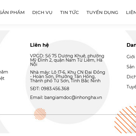
SẢN PHẨM
DỊCH VỤ
TIN TỨC
TUYỂN DỤNG
LIÊ
Liên hệ
Da
VPGD: Số 75 Dương Khuê, phường
Giới
Mỹ Đình 2, quận Nam Từ Liêm, Hà
Nội
Sản
 năm
Nhà máy: Lô I7-6, Khu CN Đại Đồng
- Hoàn Sơn, Phường Tân Hồng,
Dịc
iệt
Thành phố Từ Sơn, Tỉnh Bắc Ninh
Tuy
SĐT: 0983.456.368
Email: bangiamdoc@inhongha.vn